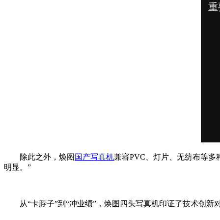
除此之外，焕图
国产写真机
兼容PVC、灯片、无纺布等
明显。”
从“卡脖子”到“冲业绩”，焕图四头写真机印证了技术创