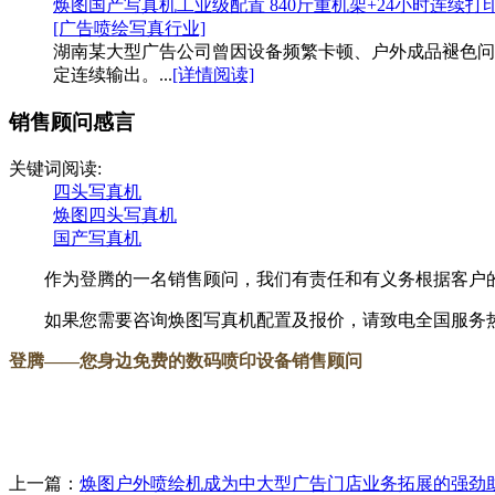
焕图国产写真机工业级配置 840斤重机架+24小时连续打
[广告喷绘写真行业]
湖南某大型广告公司曾因设备频繁卡顿、户外成品褪色问
定连续输出。...
[详情阅读]
销售顾问感言
关键词阅读:
四头写真机
焕图四头写真机
国产写真机
作为登腾的一名销售顾问，我们有责任和有义务根据客户的
如果您需要咨询焕图写真机配置及报价，请致电全国服务热线：18
登腾
——您身边免费的数码喷印设备销售顾问
上一篇：
焕图户外喷绘机成为中大型广告门店业务拓展的强劲