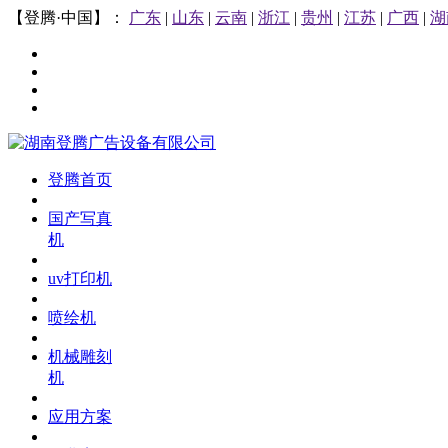
【登腾·中国】：
广东
|
山东
|
云南
|
浙江
|
贵州
|
江苏
|
广西
|
湖
登腾首页
国产写真
机
uv打印机
喷绘机
机械雕刻
机
应用方案