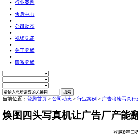
行业案例
售后中心
公司动态
视频见证
关于登腾
联系登腾
当前位置：
登腾首页
>
公司动态
>
行业案例
>
广告喷绘写真行
焕图四头写真机让广告厂产能翻
登腾8年口