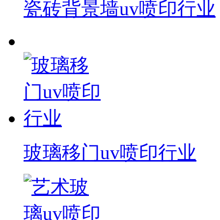
瓷砖背景墙uv喷印行业
玻璃移门uv喷印行业