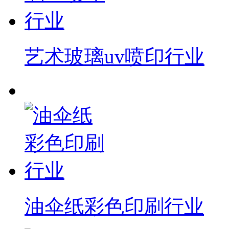
艺术玻璃uv喷印行业
油伞纸彩色印刷行业