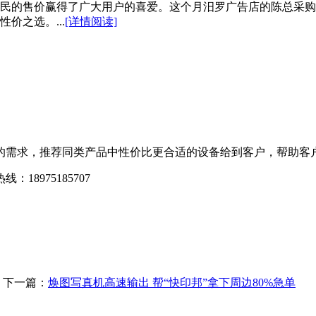
民的售价赢得了广大用户的喜爱。这个月汨罗广告店的陈总采购
价之选。...
[详情阅读]
需求，推荐同类产品中性价比更合适的设备给到客户，帮助客户
975185707
-
下一篇：
焕图写真机高速输出 帮“快印邦”拿下周边80%急单