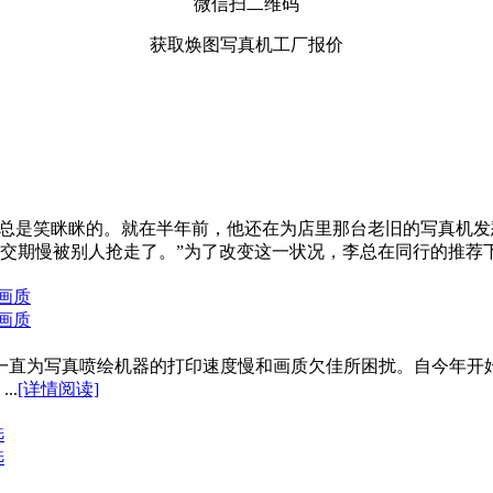
微信扫二维码
获取焕图写真机工厂报价
在总是笑眯眯的。就在半年前，他还在为店里那台老旧的写真机发
期慢被别人抢走了。”为了改变这一状况，李总在同行的推荐下买
画质
画质
一直为写真喷绘机器的打印速度慢和画质欠佳所困扰。自今年开始
..
[详情阅读]
选
选