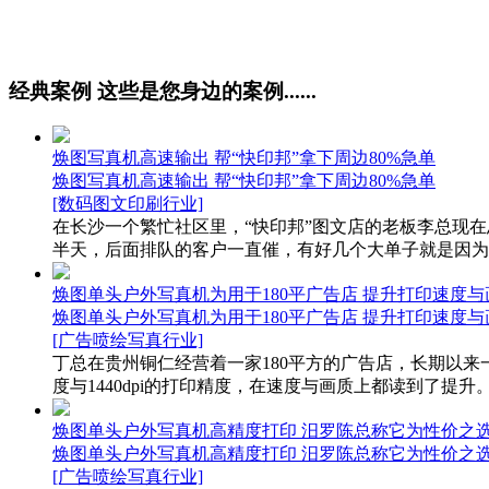
经典案例
这些是您身边的案例......
焕图写真机高速输出 帮“快印邦”拿下周边80%急单
焕图写真机高速输出 帮“快印邦”拿下周边80%急单
[数码图文印刷行业]
在长沙一个繁忙社区里，“快印邦”图文店的老板李总现
半天，后面排队的客户一直催，有好几个大单子就是因为交
焕图单头户外写真机为用于180平广告店 提升打印速度与
焕图单头户外写真机为用于180平广告店 提升打印速度与
[广告喷绘写真行业]
丁总在贵州铜仁经营着一家180平方的广告店，长期以来
度与1440dpi的打印精度，在速度与画质上都读到了提升。.
焕图单头户外写真机高精度打印 汨罗陈总称它为性价之
焕图单头户外写真机高精度打印 汨罗陈总称它为性价之
[广告喷绘写真行业]