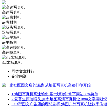
高速写真机
uv卷材机
双头写真机
uv平板机
高速喷绘机
3.2米写真机
同类文章排行
企业内训
1.
焕图写真机高速输出 帮“快印邦”拿下周边80%急单
2.
爱普生原装喷头加持 焕图高清写真机让1mm文字清晰
3.
中型图文广告店的理想选择 焕图户外写真机让效率倍增