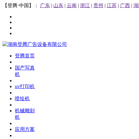
【登腾·中国】：
广东
|
山东
|
云南
|
浙江
|
贵州
|
江苏
|
广西
|
湖
登腾首页
国产写真
机
uv打印机
喷绘机
机械雕刻
机
应用方案