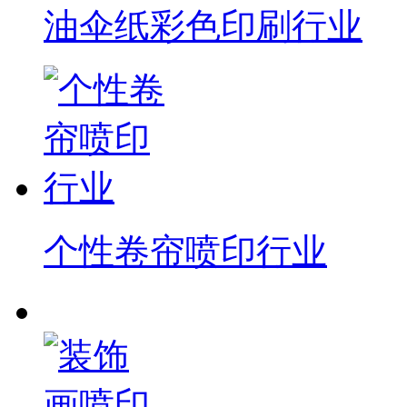
油伞纸彩色印刷行业
个性卷帘喷印行业