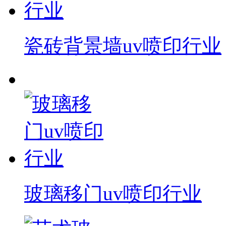
瓷砖背景墙uv喷印行业
玻璃移门uv喷印行业