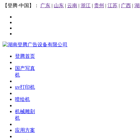
【登腾·中国】：
广东
|
山东
|
云南
|
浙江
|
贵州
|
江苏
|
广西
|
湖
登腾首页
国产写真
机
uv打印机
喷绘机
机械雕刻
机
应用方案