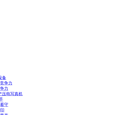
设备
业竞争力
竞争力
产压电写真机
手
需看守
打印