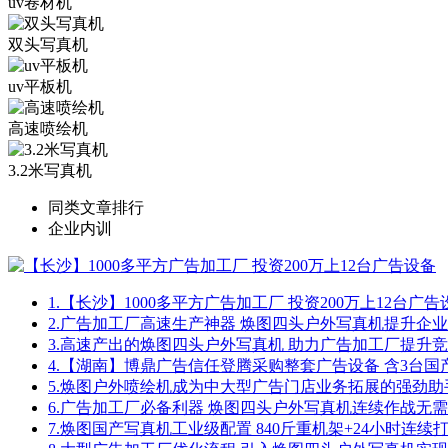
uv卷材机
双头写真机
uv平板机
高速喷绘机
3.2米写真机
同类文章排行
企业内训
1.
【长沙】1000多平方广告加工厂 投资200万上12台广告
2.
广告加工厂高速生产神器 焕图四头户外写真机提升企
3.
高速产出的焕图四头户外写真机 助力广告加工厂提升
4.
【湖南】博鼎广告信任登腾采购整套广告设备 含3台国
5.
焕图户外喷绘机成为中大型广告门店业务拓展的强劲助
6.
广告加工厂必备利器 焕图四头户外写真机连续作战无
7.
焕图国产写真机工业级配置 840斤重机架+24小时连续