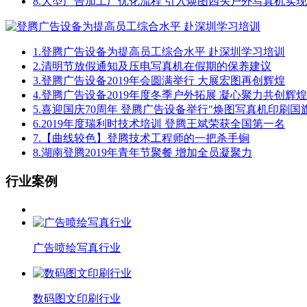
8.
大型广告加工厂优化流程 引入焕图四头户外写真机实
1.
登腾广告设备为提高员工综合水平 赴深圳学习培训
2.
清明节放假通知及压电写真机在假期的保养建议
3.
登腾广告设备2019年会圆满举行 大展宏图再创辉煌
4.
登腾广告设备2019年度冬季户外拓展 凝心聚力共创辉煌
5.
喜迎国庆70周年 登腾广告设备举行"焕图写真机印刷国
6.
2019年度瑞利时技术培训 登腾王斌荣获全国第一名
7.
【曲线较色】登腾技术工程师的一把杀手锏
8.
湖南登腾2019年青年节聚餐 增加全员凝聚力
行业案例
广告喷绘写真行业
数码图文印刷行业