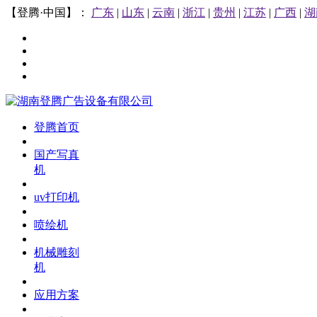
【登腾·中国】：
广东
|
山东
|
云南
|
浙江
|
贵州
|
江苏
|
广西
|
湖
登腾首页
国产写真
机
uv打印机
喷绘机
机械雕刻
机
应用方案