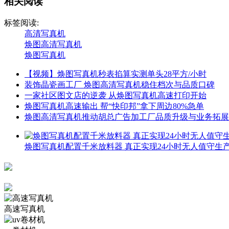
相关阅读
标签阅读:
高清写真机
焕图高清写真机
焕图写真机
【视频】焕图写真机秒表掐算实测单头28平方/小时
装饰晶瓷画工厂 焕图高清写真机稳住档次与品质口碑
一家社区图文店的逆袭 从焕图写真机高速打印开始
焕图写真机高速输出 帮“快印邦”拿下周边80%急单
焕图高清写真机推动胡总广告加工厂品质升级与业务拓展
焕图写真机配置千米放料器 真正实现24小时无人值守生
高速写真机