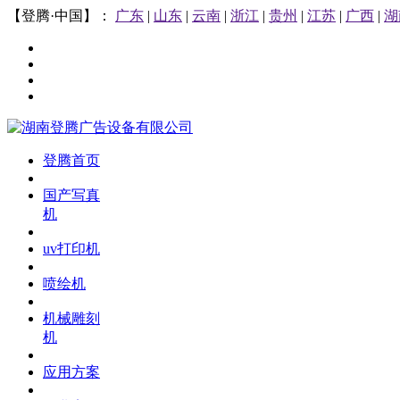
【登腾·中国】：
广东
|
山东
|
云南
|
浙江
|
贵州
|
江苏
|
广西
|
湖
登腾首页
国产写真
机
uv打印机
喷绘机
机械雕刻
机
应用方案