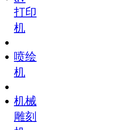
打印
机
喷绘
机
机械
雕刻