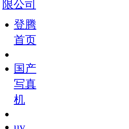
登腾
首页
国产
写真
机
uv