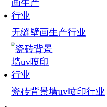
无缝壁画生产行业
瓷砖背景墙uv喷印行业