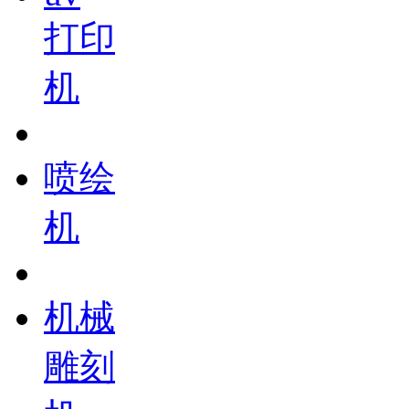
打印
机
喷绘
机
机械
雕刻