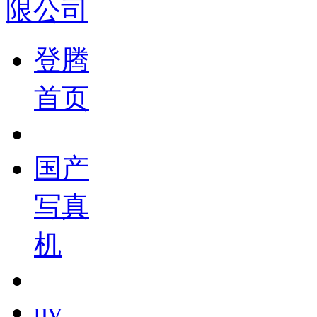
登腾
首页
国产
写真
机
uv