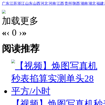
广东
江苏
浙江
山东
山西
河北
河南
江西
贵州
陕西
湖南
湖北
福建
加载更多
«
‹
0
›
»
阅读推荐
【视频】焕图写真机秒表