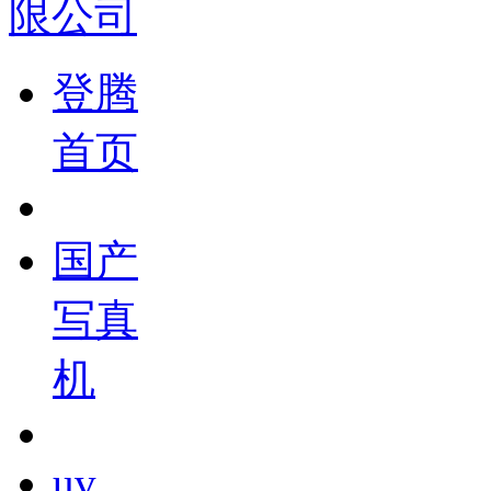
登腾
首页
国产
写真
机
uv