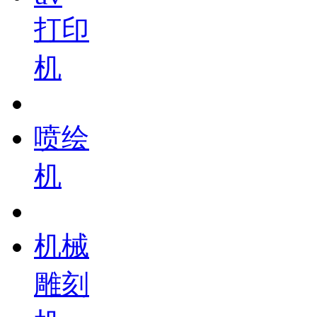
打印
机
喷绘
机
机械
雕刻