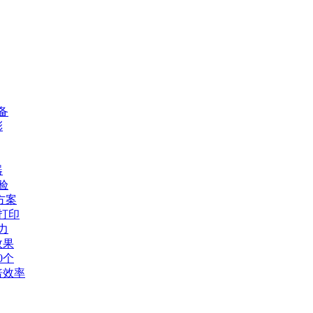
备
彩
器
验
方案
打印
力
效果
0个
倍效率