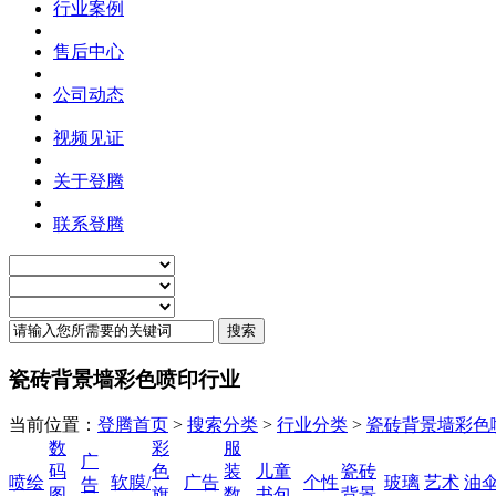
行业案例
售后中心
公司动态
视频见证
关于登腾
联系登腾
瓷砖背景墙彩色喷印行业
当前位置：
登腾首页
>
搜索分类
>
行业分类
>
瓷砖背景墙彩色
数
彩
服
广
码
色
装
儿童
瓷砖
喷绘
软膜/
广告
个性
玻璃
艺术
油
告
图
旗
数
书包
背景