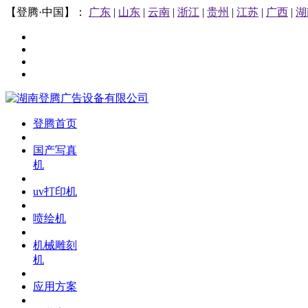
【登腾·中国】：
广东
|
山东
|
云南
|
浙江
|
贵州
|
江苏
|
广西
|
湖
登腾首页
国产写真
机
uv打印机
喷绘机
机械雕刻
机
应用方案