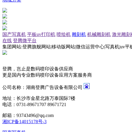
国产写真机
平板uv打印机
喷绘机
雕刻机
机械雕刻机
激光雕刻
在线
登腾微平台
集团网站:登腾旗舰网站|移动版网站|微信运营中心|写真机|uv平
登腾，岂止是数码喷印设备供应商
更是国内专业数码喷印设备应用方案服务商
公司名称：湖南登腾广告设备有限公司
地址：长沙市金星北路万泰国际7楼
电话：0731-89671707 89671721
邮箱：93743496@qq.com
湘ICP备14015178号-3