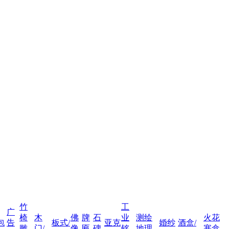
竹
工
广
椅
木
佛
牌
石
业
测绘
火花
包
告
板式/
亚克
婚纱
酒盒/
雕
门/
像
匾
碑
铭
地理
塞盒