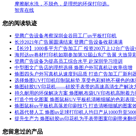
摩擦耐水洗，不脱色，是理想的环保打印选..
智库在线
您的阅读轨迹
登腾广告设备考察深圳金谷田工厂uv平板打印机
长沙2021年广告展圆满结束 登腾广告设备收获满满
【长沙】1000多平方广告加工厂 投资200万上12台广告设
海邦达uv卷材打印机如期参加第32届山东广告展 大放异
登腾广告设备为提高员工综合水平 赴深圳学习培训
中型图文广告店的理想选择 焕图户外写真机让效率倍增
焕图四头户外写真机从速度到品质 打造广告加工厂新利
选择焕图UV打印机印制鼠标垫 享受色彩鲜艳不褪色的体
焕图硅胶UV印花机——硅胶手表带的高速高清生产解决
持久耐用的环保解决方案 焕图帆布袋UV印布机高附着力
打造个性化图案 焕图鼠标UV平板机清晰细腻的色彩表现
焕图鼠标uv平板机高落差印刷技巧 打造清晰细腻的图案
机器代替人工 焕图uv足球打印机人均日产从1000升至500
提升生产力 焕图硅胶uv印花机为手表带图案印刷带来翻
您留意过的产品