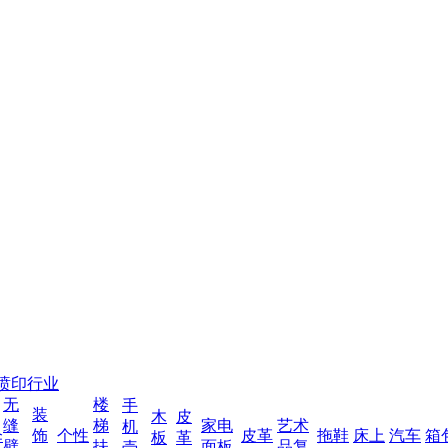
喷印行业
无
楼
手
装
木
皮
缝
梯
家电
艺术
机
伞
饰
个性
皮革
拖鞋
床上
汽车
箱
板
革
壁
扶
面板
品复
壳