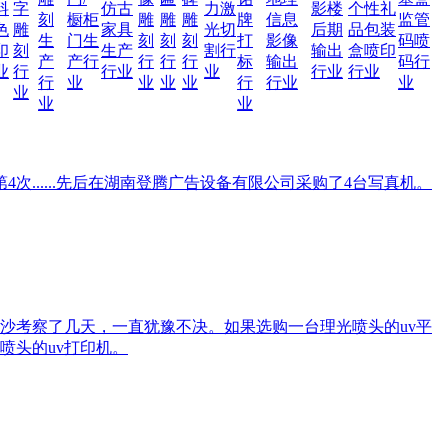
料
字
仿古
力激
影楼
个性礼
刻
橱柜
雕
雕
雕
牌
信息
监管
色
雕
家具
光切
后期
品包装
生
门生
刻
刻
刻
打
影像
码喷
印
刻
生产
割行
输出
盒喷印
产
产行
行
行
行
标
输出
码行
业
行
行业
业
行业
行业
行
业
业
业
业
行
行业
业
业
业
业
次......先后在湖南登腾广告设备有限公司采购了4台写真机。
长沙考察了几天，一直犹豫不决。如果选购一台理光喷头的uv平
喷头的uv打印机。