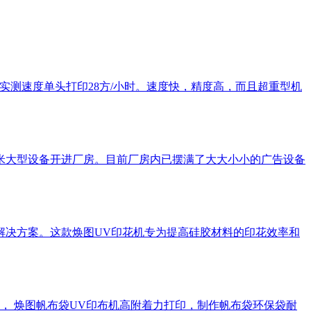
，实测速度单头打印28方/小时。速度快，精度高，而且超重型机
5米大型设备开进厂房。目前厂房内已摆满了大大小小的广告设备
解决方案。这款焕图UV印花机专为提高硅胶材料的印花效率和
， 焕图帆布袋UV印布机高附着力打印，制作帆布袋环保袋耐