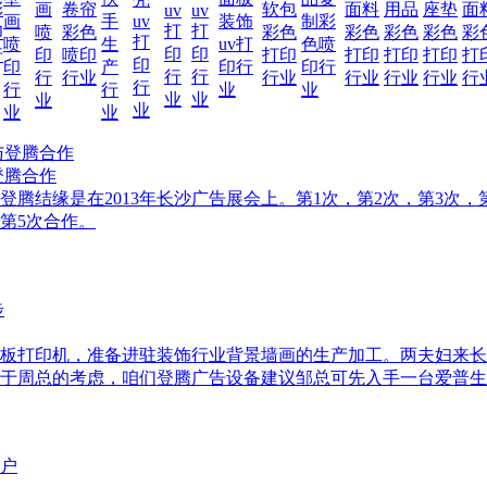
彩
画
卷帘
软包
面料
用品
座垫
面
uv
uv
画
手
uv
装饰
制彩
打
打
印
喷
彩色
彩色
彩色
彩色
彩色
彩
打
喷
生
uv打
色喷
印
印
行
印
喷印
打印
打印
打印
打印
打
印
印
产
印行
印行
行
行
行
行业
行业
行业
行业
行业
行
行
行
行
业
业
业
业
业
业
业
业
登腾合作
结缘是在2013年长沙广告展会上。第1次，第2次，第3次，第4
的第5次合作。
v平板打印机，准备进驻装饰行业背景墙画的生产加工。两夫妇来
鉴于周总的考虑，咱们登腾广告设备建议邹总可先入手一台爱普生