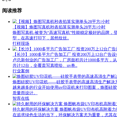
阅读推荐
【视频】焕图写真机秒表掐算实测单头28平方/小时
焕图写真机-被誉为“高速写真机”性能稳定极好的品牌，登
型，在高速打印下，居然纹丝..
打样现场
【长沙】1000多平方广告加工厂 投资200万上12台广告设
卢总新创业的广告加工厂，厂房面积共计1000多平方
共计12台，全覆盖写真喷绘、uv卷..
行业案例
焕图硅胶UV印花机——硅胶手表带的高速高清生产解决
越来越多的行业开始使用uv印花机来打印图案，焕图硅
质量而设计。
智库在线
持久耐用的环保解决方案 焕图帆布袋UV印布机高附着力
在追求绿色生活的当下，环保解决方案尤为重要，尤其在