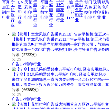
写真
天花
平面
T恤
移门
玻璃
纸
UV
文
帜
码
彩色
墙彩
喷
加工
彩色
设计
数码
彩色
彩色
色
印
输
印
印花
色喷
印
制作
打印
教学
印花
喷印
喷印
刷
刷
出
花
打印
印行
行
行业
行业
行业
行业
行业
行业
业
行
行
行
行业
业
业
业
业
业
【郴州】宜章风帆广告采购2513广告uv平板机 第五次与
郴州宜章风帆广告是当地规模较的一家广告公司，与湖南登腾
这次增添一台2513广告uv平板打印机是与登腾广告设备
阅读（5722次）
02-25
广告UV喷印行业
【宁乡】邹总采购爱普生uv平板打印机 经济实用助起步
来自宁乡县城的邹总一直考虑要采购一台2513尺寸的u
板机，需要一下投入近20多万的资金，着实有些紧张。
阅读（66388次）
02-25
广告UV喷印行业