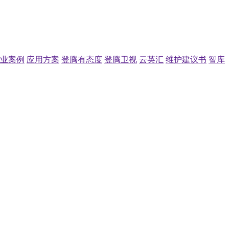
业案例
应用方案
登腾有态度
登腾卫视
云英汇
维护建议书
智库