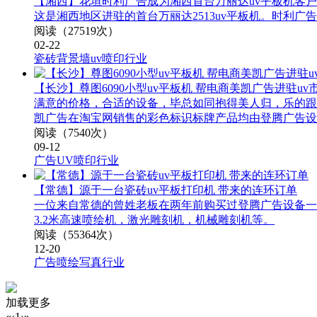
【湘西】花垣时利广告成为湘西首台万丽达uv平板机客户
这是湘西地区进驻的首台万丽达2513uv平板机。时
阅读（27519次）
02-22
瓷砖背景墙uv喷印行业
【长沙】尊图6090小型uv平板机 帮电商美凯广告进驻uv
满意的价格，合适的设备，毕总如同抱得美人归，乐的跟
凯广告在淘宝网销售的彩色标识标牌产品均由登腾广告设备
阅读（7540次）
09-12
广告UV喷印行业
【常德】源于一台瓷砖uv平板打印机 带来的连环订单
一位来自常德的曾姓老板在两年前购买过登腾广告设备一
3.2米高速喷绘机，激光雕刻机，机械雕刻机等。
阅读（55364次）
12-20
广告喷绘写真行业
加载更多
«
‹
1
›
»