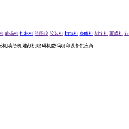
机
喷码机
打标机
绘图仪
胶装机
切纸机
条幅机
刻字机
覆膜机
行
板机|喷绘机|雕刻机|喷码机|数码喷印设备供应商