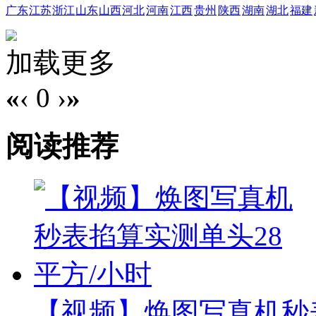
广东
江苏
浙江
山东
山西
河北
河南
江西
贵州
陕西
湖南
湖北
福建
加载更多
«
‹
0
›
»
阅读推荐
【视频】焕图写真机秒表