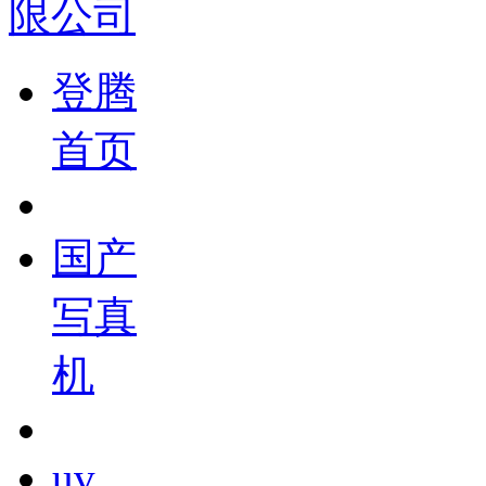
登腾
首页
国产
写真
机
uv