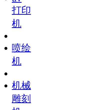
打印
机
喷绘
机
机械
雕刻