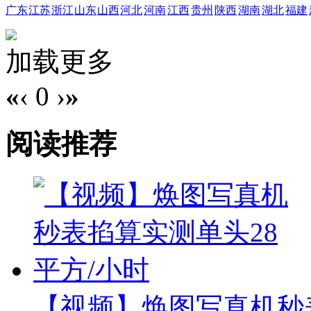
广东
江苏
浙江
山东
山西
河北
河南
江西
贵州
陕西
湖南
湖北
福建
加载更多
«
‹
0
›
»
阅读推荐
【视频】焕图写真机秒表