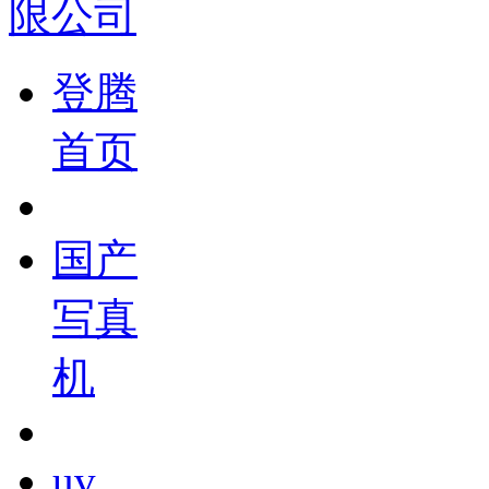
登腾
首页
国产
写真
机
uv