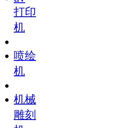
打印
机
喷绘
机
机械
雕刻