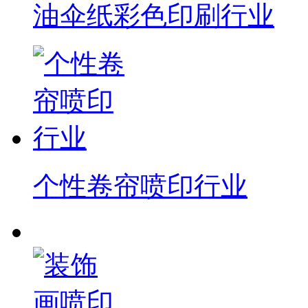
油伞纸彩色印刷行业
个性卷帘喷印行业