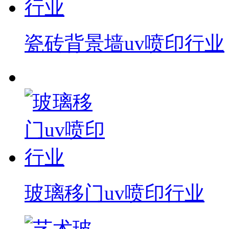
瓷砖背景墙uv喷印行业
玻璃移门uv喷印行业