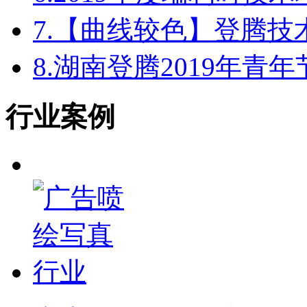
7.
【曲线较色】登腾技
8.
湖南登腾2019年青
行业案例