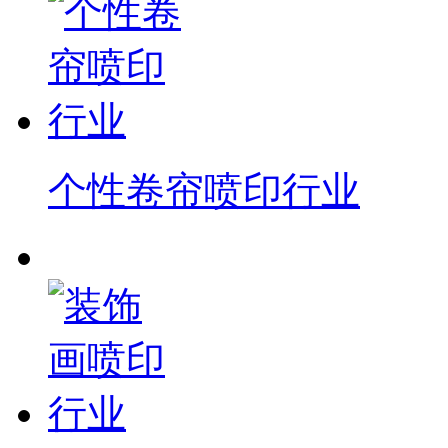
个性卷帘喷印行业