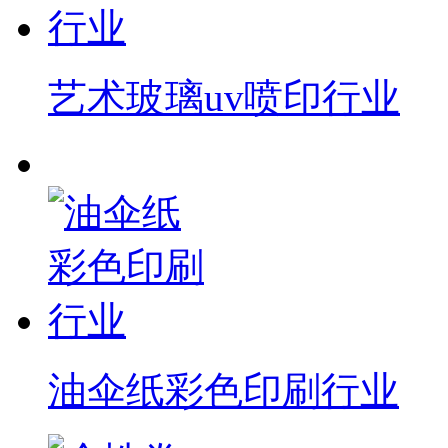
艺术玻璃uv喷印行业
油伞纸彩色印刷行业