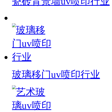
瓷砖背景墙uv喷印行业
玻璃移门uv喷印行业