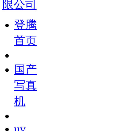
登腾
首页
国产
写真
机
uv