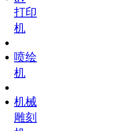
打印
机
喷绘
机
机械
雕刻