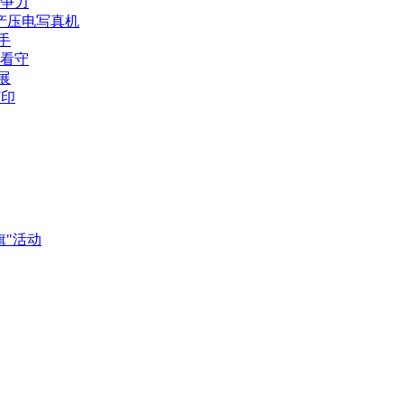
竞争力
产压电写真机
手
需看守
展
打印
旗"活动