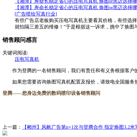
【湘潭】寿命长稳定省心的压电写真机 焕图or黑迈选择哪
【湘潭】寿命长稳定省心的压电写真机 焕图or黑迈选择哪
[广告喷绘写真行业]
有些广告店老板购买压电写真机主要看其价格，有些选择
就怕隔三差五的维修！”于是根据这一诉求，挑中了焕图与
销售顾问感言
关键词阅读:
压电写真机
作为登腾的一名销售顾问，我们有责任和有义务根据客户的
如果您需要咨询焕图写真机配置及报价，请致电全国服务热线：18
登腾
——您身边免费的数码喷印设备销售顾问
上一篇：
【郴州】风帆广告第n+1次与登腾合作 指定焕图3.2米