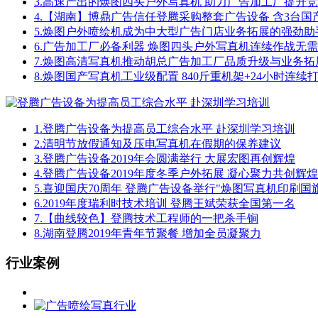
3.
高速产出的焕图四头户外写真机 助力广告加工厂提升
4.
【湖南】博鼎广告信任登腾采购整套广告设备 含3台国
5.
焕图户外喷绘机成为中大型广告门店业务拓展的强劲助
6.
广告加工厂必备利器 焕图四头户外写真机连续作战无
7.
焕图高清写真机推动胡总广告加工厂品质升级与业务拓
8.
焕图国产写真机工业级配置 840斤重机架+24小时连续
1.
登腾广告设备为提高员工综合水平 赴深圳学习培训
2.
清明节放假通知及压电写真机在假期的保养建议
3.
登腾广告设备2019年会圆满举行 大展宏图再创辉煌
4.
登腾广告设备2019年度冬季户外拓展 凝心聚力共创辉煌
5.
喜迎国庆70周年 登腾广告设备举行"焕图写真机印刷国
6.
2019年度瑞利时技术培训 登腾王斌荣获全国第一名
7.
【曲线较色】登腾技术工程师的一把杀手锏
8.
湖南登腾2019年青年节聚餐 增加全员凝聚力
行业案例