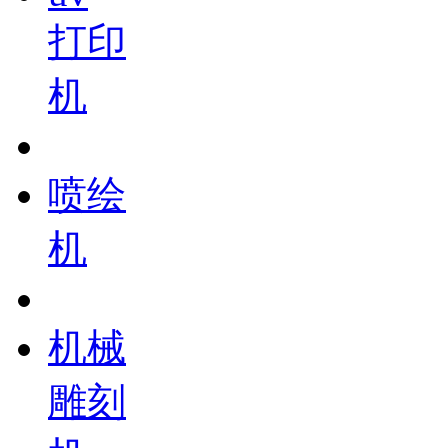
打印
机
喷绘
机
机械
雕刻