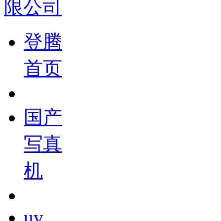
登腾
首页
国产
写真
机
uv