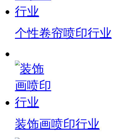
个性卷帘喷印行业
装饰画喷印行业