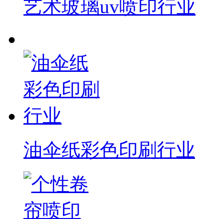
艺术玻璃uv喷印行业
油伞纸彩色印刷行业