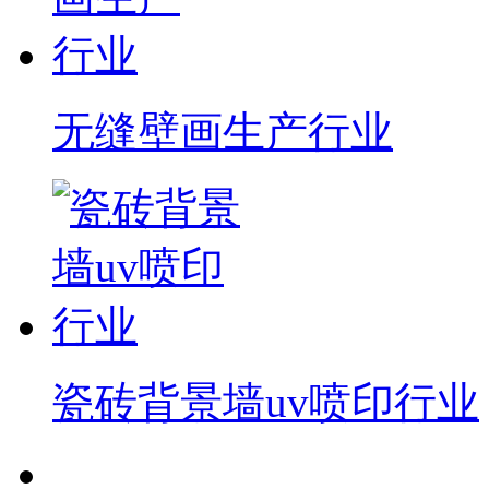
无缝壁画生产行业
瓷砖背景墙uv喷印行业