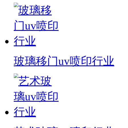
玻璃移门uv喷印行业