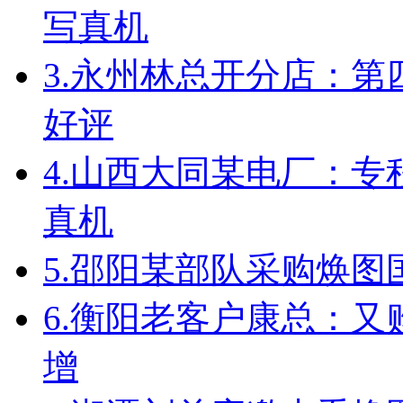
写真机
3.
永州林总开分店：第
好评
4.
山西大同某电厂：专
真机
5.
邵阳某部队采购焕图
6.
衡阳老客户康总：又
增