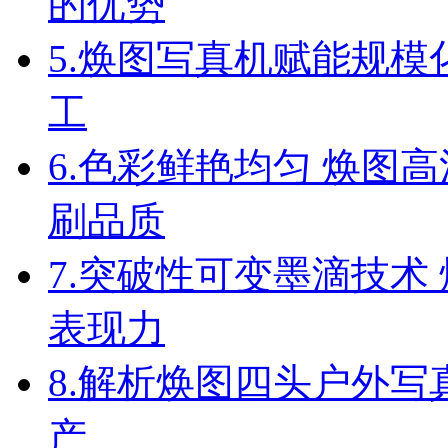
的优势
5.
焕图写真机赋能规模
工
6.
色彩鲜艳均匀 焕图高
刷品质
7.
突破性可变墨滴技术 
表现力
8.
解析焕图四头户外写
产