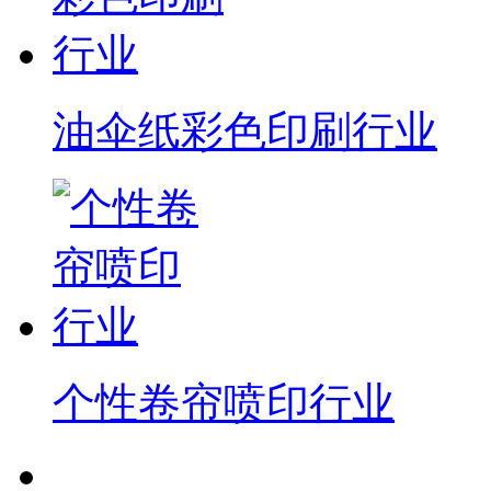
油伞纸彩色印刷行业
个性卷帘喷印行业