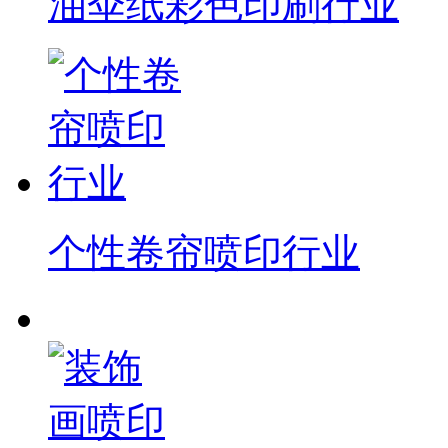
油伞纸彩色印刷行业
个性卷帘喷印行业