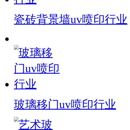
瓷砖背景墙uv喷印行业
玻璃移门uv喷印行业