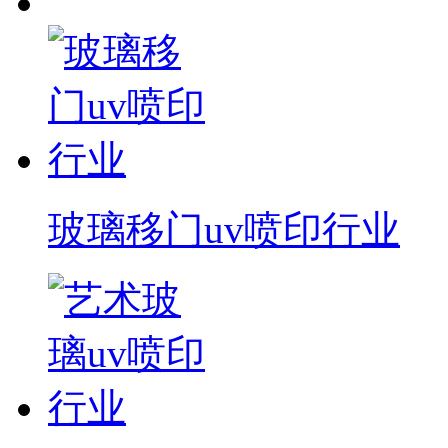
玻璃移门uv喷印行业