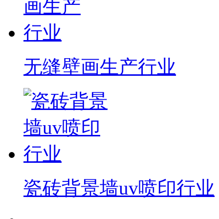
无缝壁画生产行业
瓷砖背景墙uv喷印行业