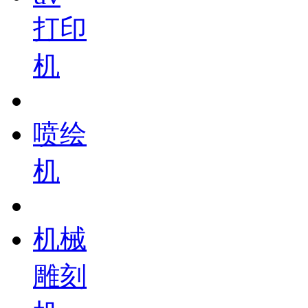
打印
机
喷绘
机
机械
雕刻