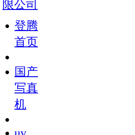
登腾
首页
国产
写真
机
uv