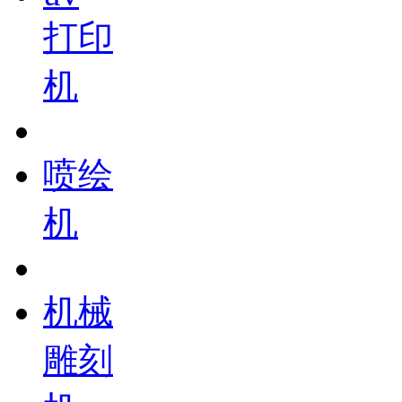
打印
机
喷绘
机
机械
雕刻