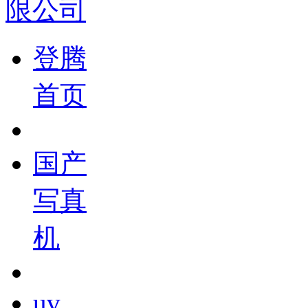
登腾
首页
国产
写真
机
uv