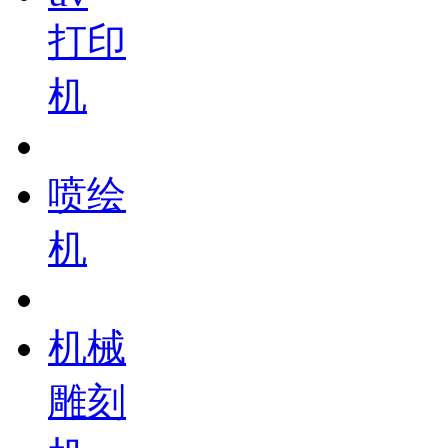
打印
机
喷绘
机
机械
雕刻