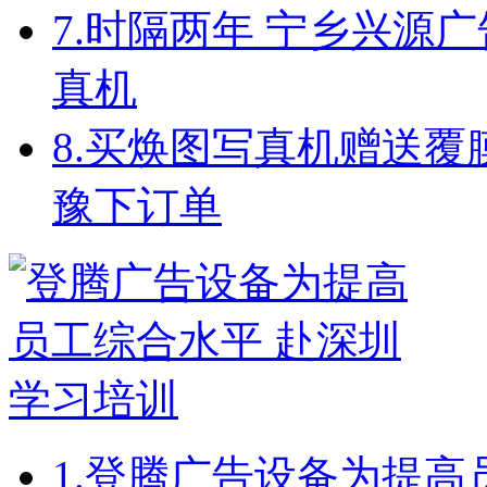
7.
时隔两年 宁乡兴源
真机
8.
买焕图写真机赠送覆
豫下订单
1.
登腾广告设备为提高