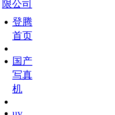
登腾
首页
国产
写真
机
uv