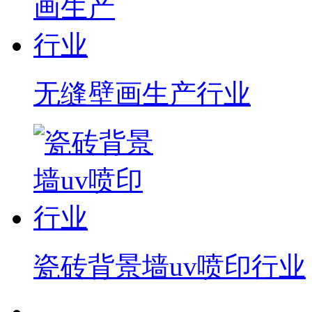
无缝壁画生产行业
瓷砖背景墙uv喷印行业