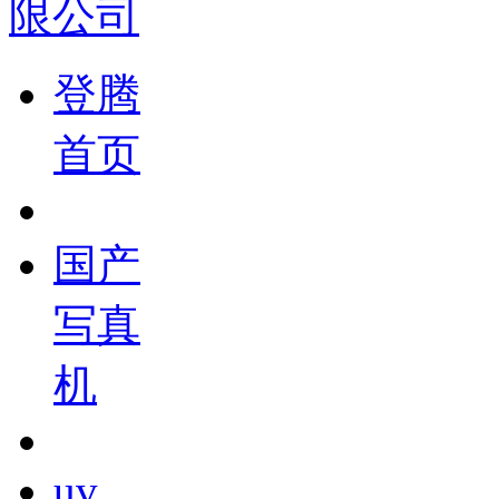
登腾
首页
国产
写真
机
uv