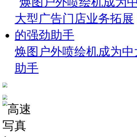
焕图户外喷绘机成为中
助手