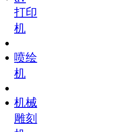
打印
机
喷绘
机
机械
雕刻