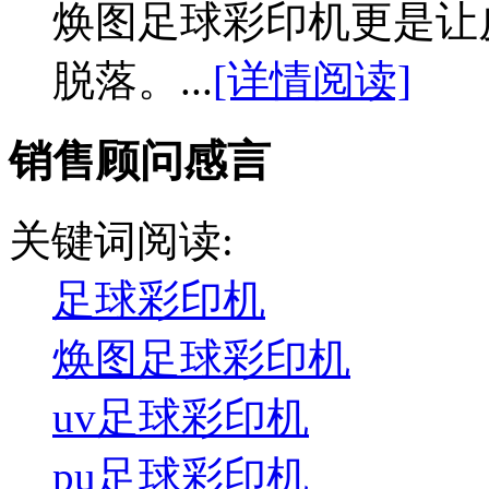
焕图足球彩印机更是让
脱落。...
[详情阅读]
销售顾问感言
关键词阅读:
足球彩印机
焕图足球彩印机
uv足球彩印机
pu足球彩印机