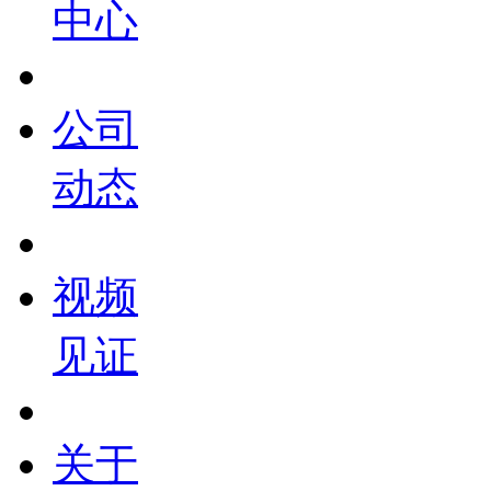
中心
公司
动态
视频
见证
关于