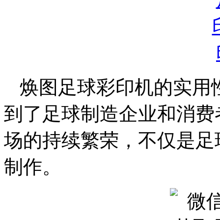
焕图足球彩印机的实用
到了足球制造企业和消费
场的持续繁荣，不仅是足
制作。