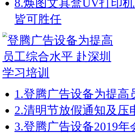
8.
焕图文具盒UV打印机
皆可胜任
1.
登腾广告设备为提高
2.
清明节放假通知及压
3.
登腾广告设备2019