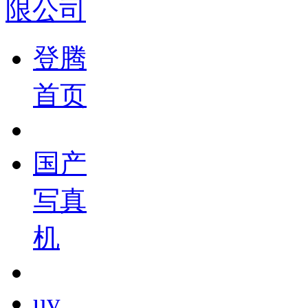
登腾
首页
国产
写真
机
uv