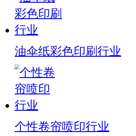
油伞纸彩色印刷行业
个性卷帘喷印行业