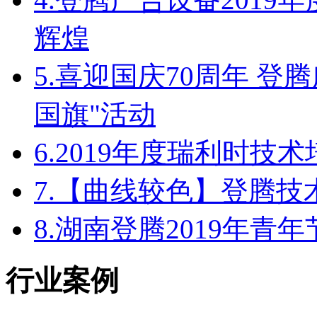
辉煌
5.
喜迎国庆70周年 登
国旗"活动
6.
2019年度瑞利时技
7.
【曲线较色】登腾技
8.
湖南登腾2019年青
行业案例