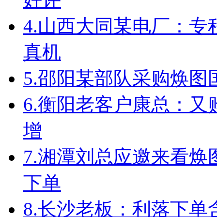
4.
山西大同某电厂：专
真机
5.
邵阳某部队采购焕图
6.
衡阳老客户康总：又
增
7.
湘潭刘总应邀来看焕
下单
8.
长沙老板：利落下单