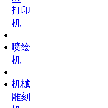
打印
机
喷绘
机
机械
雕刻