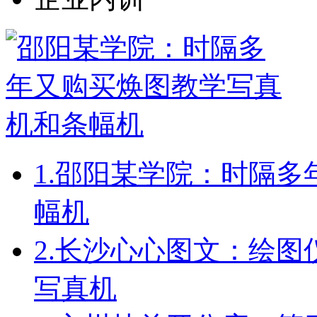
1.
邵阳某学院：时隔多
幅机
2.
长沙心心图文：绘图
写真机