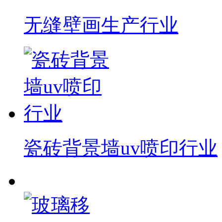
无缝壁画生产行业
瓷砖背景墙uv喷印行业