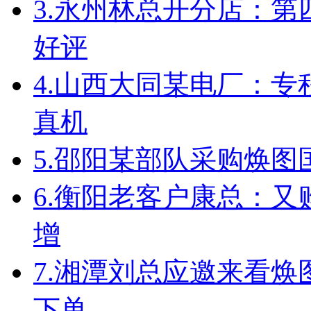
3.
永州林总开分店：第
好评
4.
山西大同某电厂：专
真机
5.
邵阳某部队采购焕图
6.
衡阳老客户康总：又
增
7.
湘潭刘总应邀来看焕
下单