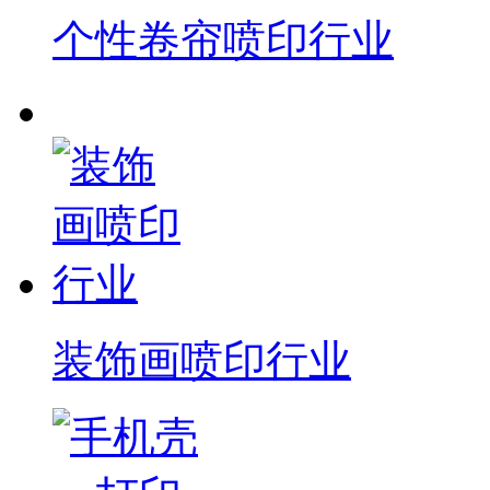
个性卷帘喷印行业
装饰画喷印行业