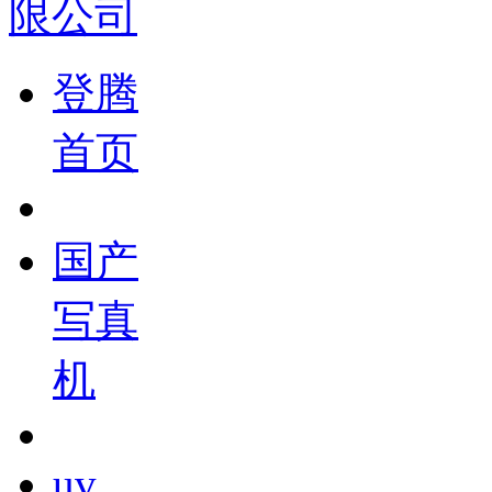
登腾
首页
国产
写真
机
uv