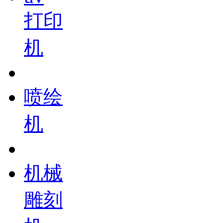
打印
机
喷绘
机
机械
雕刻