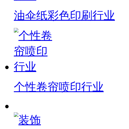
油伞纸彩色印刷行业
个性卷帘喷印行业