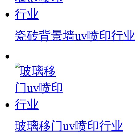
瓷砖背景墙uv喷印行业
玻璃移门uv喷印行业