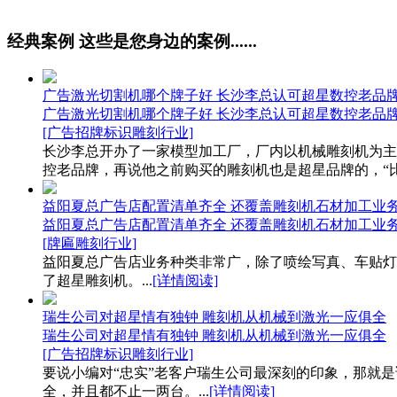
经典案例
这些是您身边的案例......
广告激光切割机哪个牌子好 长沙李总认可超星数控老品
广告激光切割机哪个牌子好 长沙李总认可超星数控老品
[广告招牌标识雕刻行业]
长沙李总开办了一家模型加工厂，厂内以机械雕刻机为主
控老品牌，再说他之前购买的雕刻机也是超星品牌的，“比
益阳夏总广告店配置清单齐全 还覆盖雕刻机石材加工业
益阳夏总广告店配置清单齐全 还覆盖雕刻机石材加工业
[牌匾雕刻行业]
益阳夏总广告店业务种类非常广，除了喷绘写真、车贴灯
了超星雕刻机。...
[详情阅读]
瑞生公司对超星情有独钟 雕刻机从机械到激光一应俱全
瑞生公司对超星情有独钟 雕刻机从机械到激光一应俱全
[广告招牌标识雕刻行业]
要说小编对“忠实”老客户瑞生公司最深刻的印象，那就
全，并且都不止一两台。...
[详情阅读]