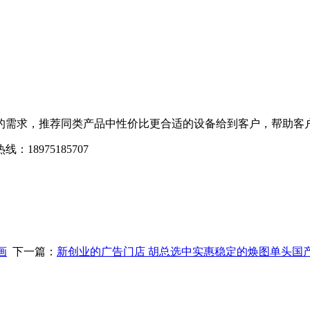
需求，推荐同类产品中性价比更合适的设备给到客户，帮助客户
975185707
-
画
下一篇：
新创业的广告门店 胡总选中实惠稳定的焕图单头国