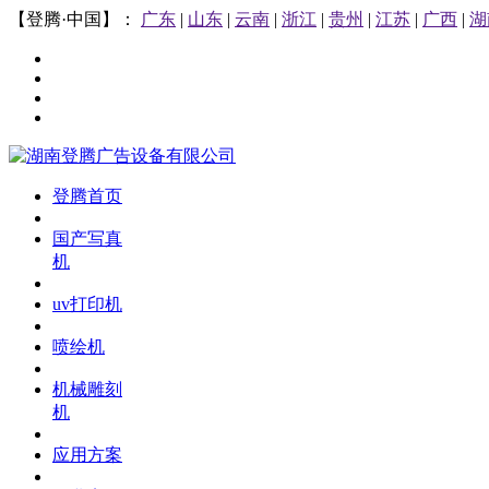
【登腾·中国】：
广东
|
山东
|
云南
|
浙江
|
贵州
|
江苏
|
广西
|
湖
登腾首页
国产写真
机
uv打印机
喷绘机
机械雕刻
机
应用方案