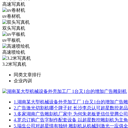
高速写真机
uv卷材机
双头写真机
uv平板机
高速喷绘机
3.2米写真机
同类文章排行
企业内训
1.
湖南某大型机械设备外壳加工厂 1台又1台的增加广告
2.
广告激光切割机哪个牌子好 长沙李总认可超星数控老
3.
多家湖南广告雕刻机厂家中 为何朱老板更信任登腾公司
4.
罗总订购广告字制作配套设备 以超星数控雕刻机为主角
5.
瑞生公司对超星情有独钟 雕刻机从机械到激光一应俱全