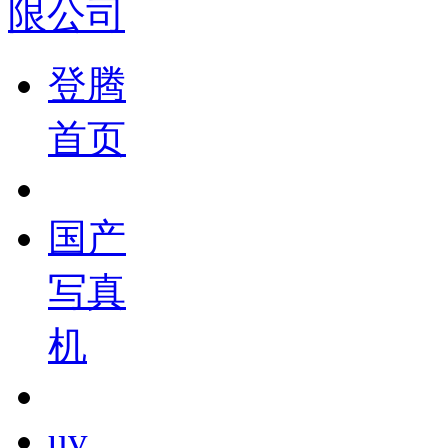
登腾
首页
国产
写真
机
uv