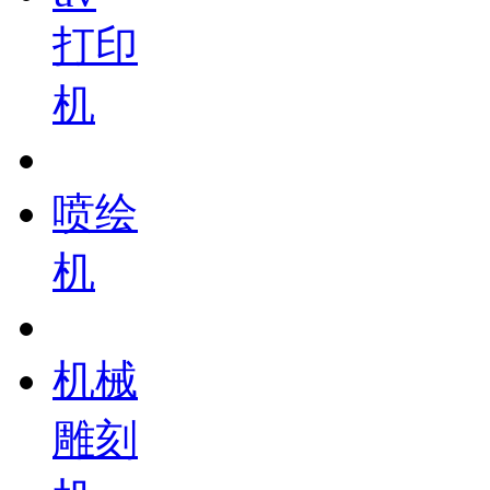
打印
机
喷绘
机
机械
雕刻