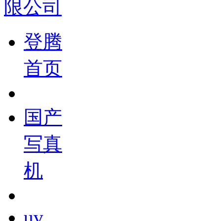
登腾
首页
国产
写真
机
uv