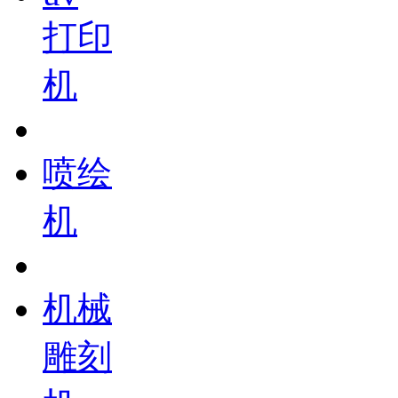
打印
机
喷绘
机
机械
雕刻