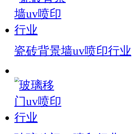
瓷砖背景墙uv喷印行业