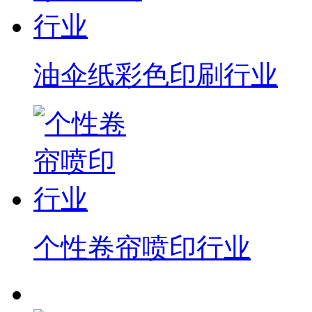
油伞纸彩色印刷行业
个性卷帘喷印行业