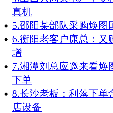
真机
5.
邵阳某部队采购焕图
6.
衡阳老客户康总：又
增
7.
湘潭刘总应邀来看焕
下单
8.
长沙老板：利落下单
店设备