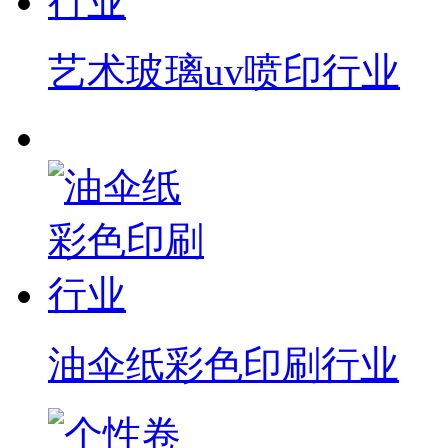
艺术玻璃uv喷印行业
油伞纸彩色印刷行业