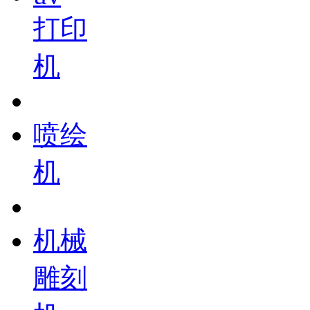
打印
机
喷绘
机
机械
雕刻