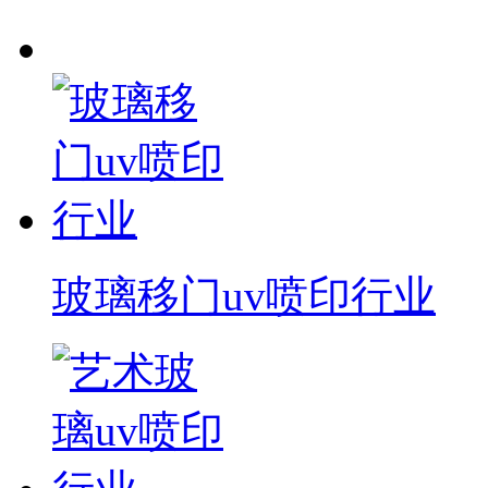
玻璃移门uv喷印行业