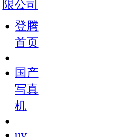
登腾
首页
国产
写真
机
uv