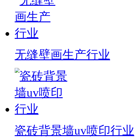
无缝壁画生产行业
瓷砖背景墙uv喷印行业