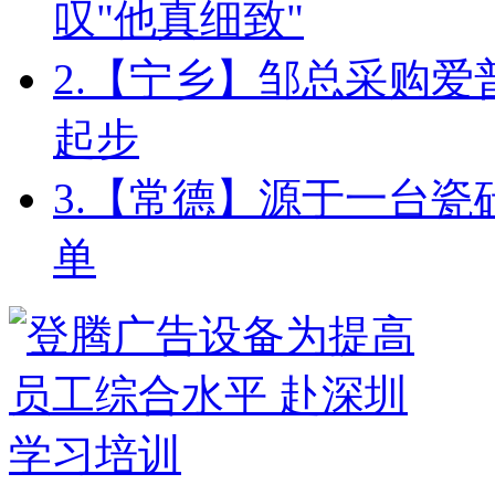
叹"他真细致"
2.
【宁乡】邹总采购爱普
起步
3.
【常德】源于一台瓷砖
单