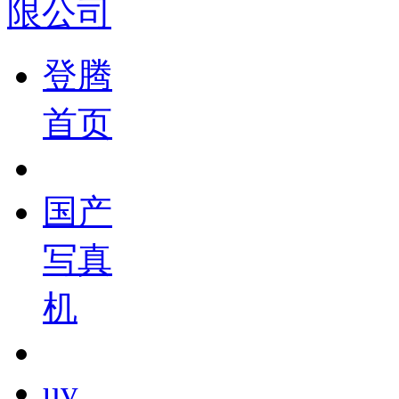
登腾
首页
国产
写真
机
uv