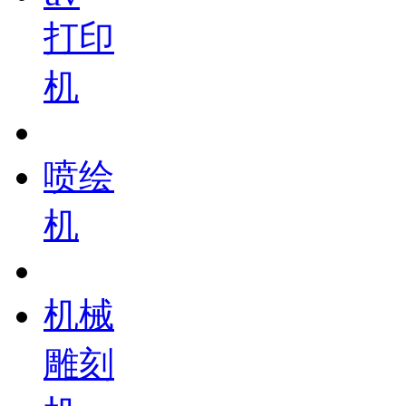
打印
机
喷绘
机
机械
雕刻