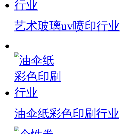
艺术玻璃uv喷印行业
油伞纸彩色印刷行业