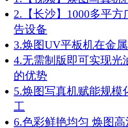
2.
【长沙】1000多平方
告设备
3.
焕图UV平板机在金
4.
无需制版即可实现光油
的优势
5.
焕图写真机赋能规模
工
6.
色彩鲜艳均匀 焕图高