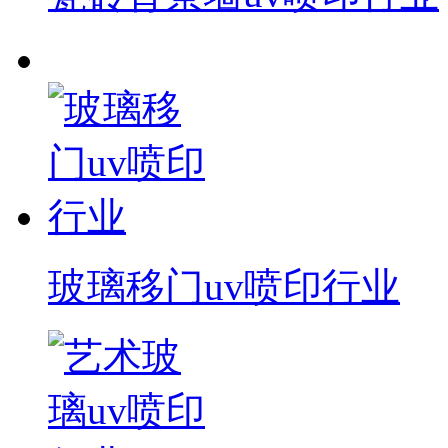
玻璃移门uv喷印行业