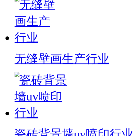
无缝壁画生产行业
瓷砖背景墙uv喷印行业