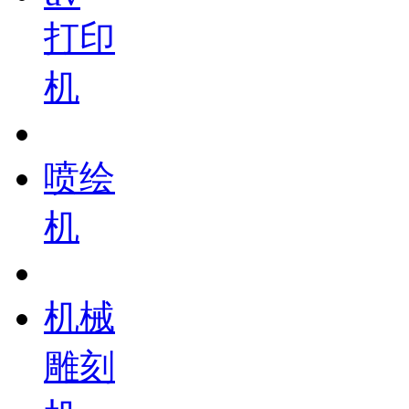
打印
机
喷绘
机
机械
雕刻