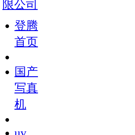
登腾
首页
国产
写真
机
uv