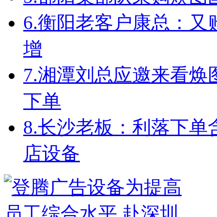
6.
衡阳老客户康总：又
增
7.
湘潭刘总应邀来看焕
下单
8.
长沙老板：利落下单
店设备