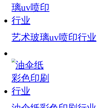
艺术玻璃uv喷印行业
油伞纸彩色印刷行业