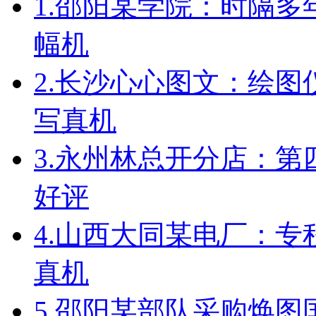
1.
邵阳某学院：时隔多
幅机
2.
长沙心心图文：绘图
写真机
3.
永州林总开分店：第
好评
4.
山西大同某电厂：专
真机
5.
邵阳某部队采购焕图