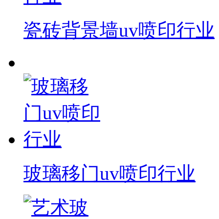
瓷砖背景墙uv喷印行业
玻璃移门uv喷印行业