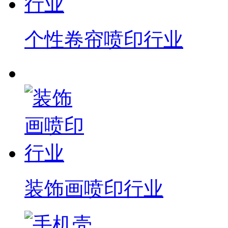
个性卷帘喷印行业
装饰画喷印行业