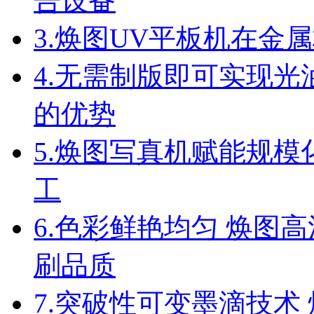
告设备
3.
焕图UV平板机在金
4.
无需制版即可实现光油
的优势
5.
焕图写真机赋能规模
工
6.
色彩鲜艳均匀 焕图高
刷品质
7.
突破性可变墨滴技术 