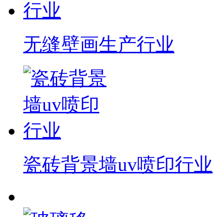
无缝壁画生产行业
瓷砖背景墙uv喷印行业