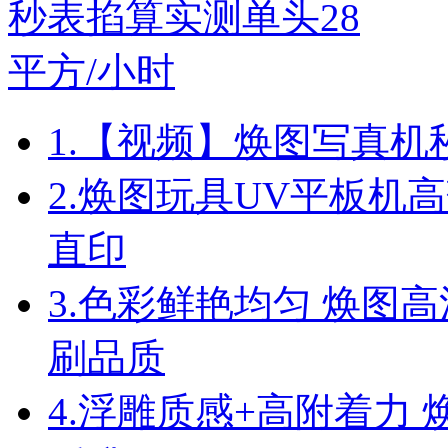
1.
【视频】焕图写真机秒
2.
焕图玩具UV平板机高
直印
3.
色彩鲜艳均匀 焕图高
刷品质
4.
浮雕质感+高附着力 