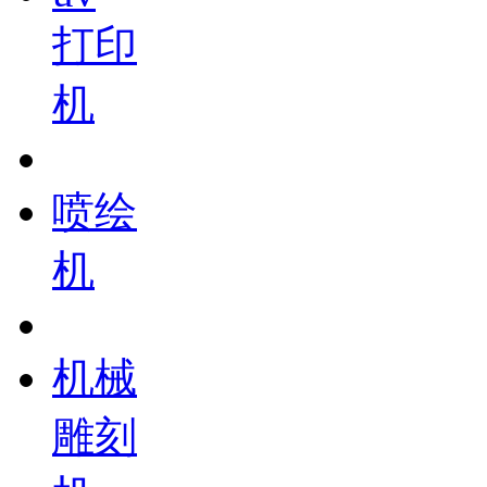
打印
机
喷绘
机
机械
雕刻