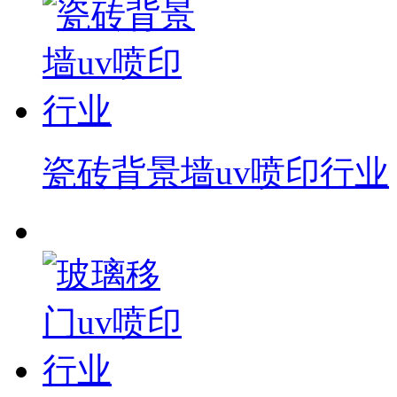
瓷砖背景墙uv喷印行业