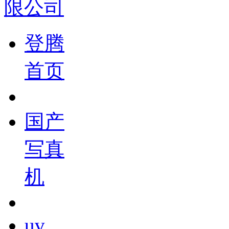
登腾
首页
国产
写真
机
uv