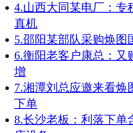
4.
山西大同某电厂：专
真机
5.
邵阳某部队采购焕图
6.
衡阳老客户康总：又
增
7.
湘潭刘总应邀来看焕
下单
8.
长沙老板：利落下单