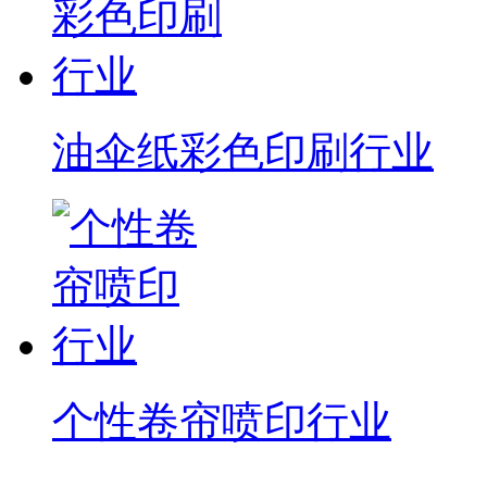
油伞纸彩色印刷行业
个性卷帘喷印行业