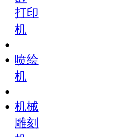
打印
机
喷绘
机
机械
雕刻