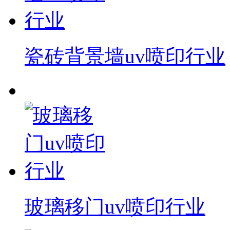
瓷砖背景墙uv喷印行业
玻璃移门uv喷印行业