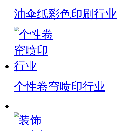
油伞纸彩色印刷行业
个性卷帘喷印行业