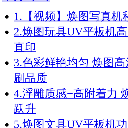
1.
【视频】焕图写真机秒
2.
焕图玩具UV平板机高
直印
3.
色彩鲜艳均匀 焕图高
刷品质
4.
浮雕质感+高附着力 
跃升
5.
焕图文具UV平板机功