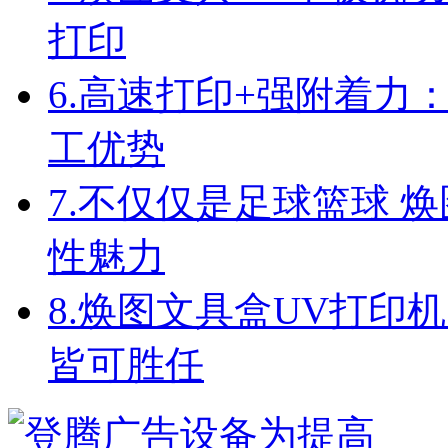
打印
6.
高速打印+强附着力
工优势
7.
不仅仅是足球篮球 焕
性魅力
8.
焕图文具盒UV打印机
皆可胜任