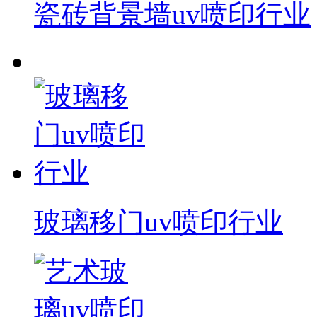
瓷砖背景墙uv喷印行业
玻璃移门uv喷印行业