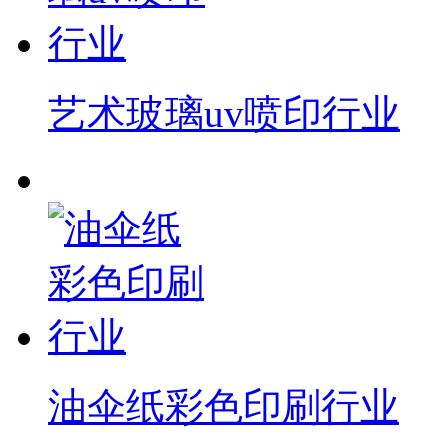
艺术玻璃uv喷印行业
油伞纸彩色印刷行业