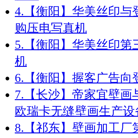
4.
【衡阳】华美丝印与
购压电写真机
5.
【衡阳】华美丝印第
机
6.
【衡阳】握客广告向
7.
【长沙】帝家宜壁画
欧瑞卡无缝壁画生产设
8.
【祁东】壁画加工厂第