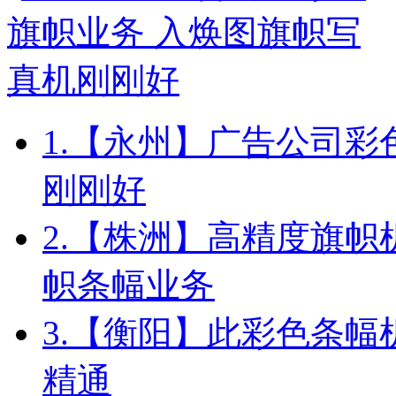
1.
【永州】广告公司彩
刚刚好
2.
【株洲】高精度旗帜
帜条幅业务
3.
【衡阳】此彩色条幅
精通