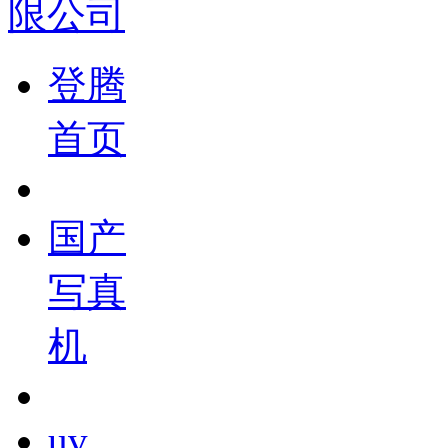
登腾
首页
国产
写真
机
uv