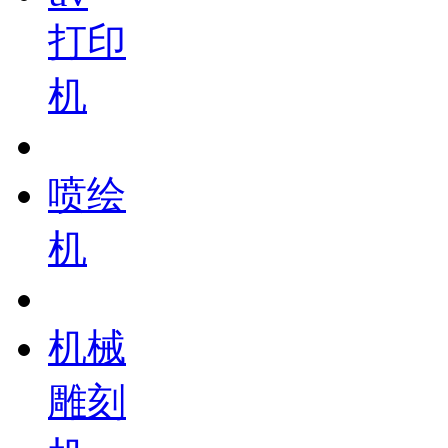
打印
机
喷绘
机
机械
雕刻