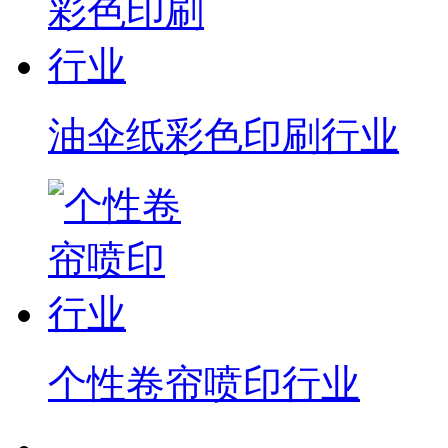
油伞纸彩色印刷行业
个性卷帘喷印行业