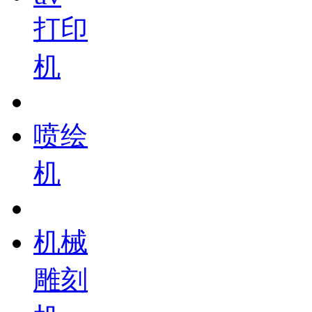
打印
机
喷绘
机
机械
雕刻