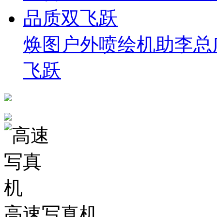
焕图户外喷绘机助李总
飞跃
高速写真机