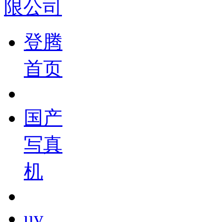
登腾
首页
国产
写真
机
uv