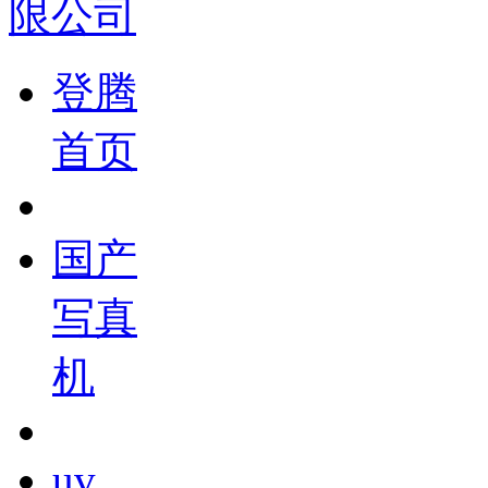
登腾
首页
国产
写真
机
uv