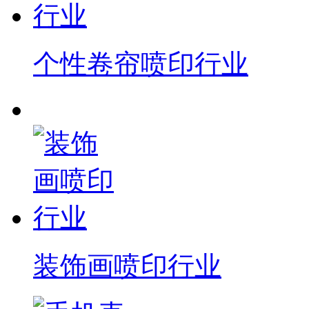
个性卷帘喷印行业
装饰画喷印行业