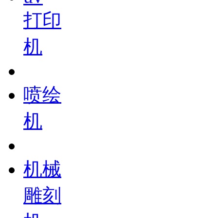
打印
机
喷绘
机
机械
雕刻