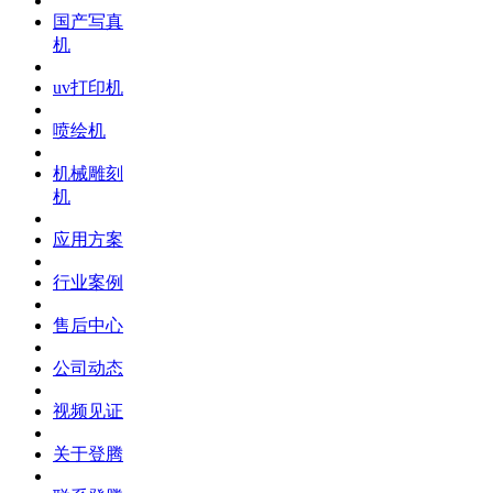
国产写真
机
uv打印机
喷绘机
机械雕刻
机
应用方案
行业案例
售后中心
公司动态
视频见证
关于登腾